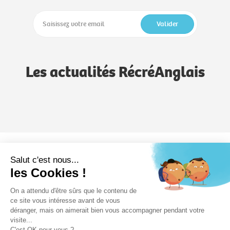
Valider
Les actualités RécréAnglais
Notre méthode
Notre savoir-faire
Formules
Salut c'est nous...
les Cookies !
RécréAnglais
On a attendu d'être sûrs que le contenu de
Devenez formateur
Formation
Nos écoles
ce site vous intéresse avant de vous
déranger, mais on aimerait bien vous accompagner pendant votre
visite...
C'est OK pour vous ?