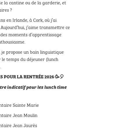
e la cantine ou de la ga
rderie, et
ires ?
ns en Irlande, à Cork, où j’ai
. Aujourd’hui, j’aime transmettre ce
t des moments d’apprentissage
enthousiasme.
 je propose un bain linguistique
r le temps du déjeuner (lunch
.
S POUR LA RENTRÉE 2026
🥳🎈
itre indicatif pour les lunch time
ntaire Sainte Marie
ntaire Jean Moulin
ntaire Jean Jaurès