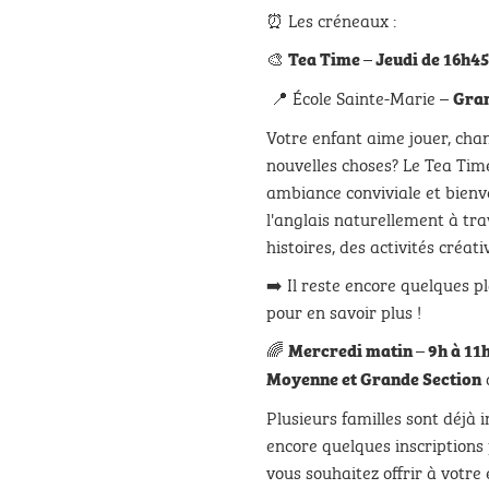
⏰ Les créneaux :
🎨
Tea Time – Jeudi de 16h45
📍 École Sainte-Marie –
Gran
Votre enfant aime jouer, chan
nouvelles choses? Le Tea Time
ambiance conviviale et bienve
l'anglais naturellement à tra
histoires, des activités créa
➡️ Il reste encore quelques p
pour en savoir plus !
🌈
Mercredi matin – 9h à 11
d
Moyenne et Grande Section
Plusieurs familles sont déjà
encore quelques inscriptions 
vous souhaitez offrir à votre 