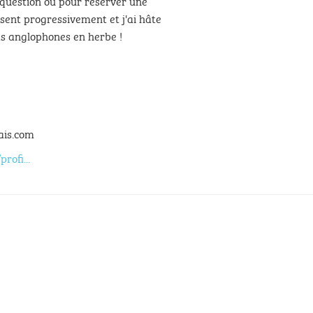
question ou pour réserver une
sent progressivement et j'ai hâte
ts anglophones en herbe !
ais.com
rofi...