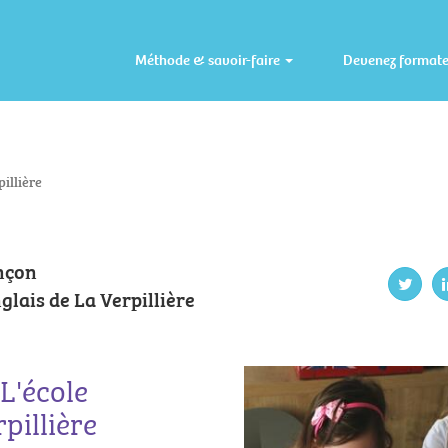
Méthode & savoir-faire
Devenez format
pillière
nçon
nglais de La Verpillière
L'école
pillière