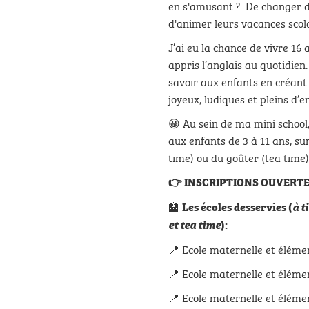
en
s'amusant ?
De changer d
d'animer leurs vacances scola
J’ai eu la chance de vivre 16 a
appris l’anglais au quotidien
savoir aux enfants en créan
joyeux, ludiques et pleins d’
😀 Au sein de ma mini school,
aux enfants de 3 à 11 ans, su
time) ou du goûter (tea time)
👉 INSCRIPTIONS OUVERTE
🏫
Les écoles desservies (
à t
et tea time
):
📍 Ecole maternelle et éléme
📍 Ecole maternelle et éléme
📍 Ecole maternelle et éléme