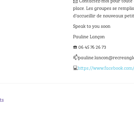
📩 Contactez-moi pour toute 
place. Les groupes se remplis
d'accueillir de nouveaux peti
Speak to you soon
Pauline Lançon
☎️ 06 45 76 26 73
📫pauline.lancon@recreangl
💻
https://www.facebook.com/p
ts