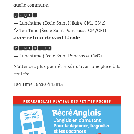
quelle commune.
🅹🅴🆄🅳🅸
🥪 Lunchtime (École Saint Hilaire CM1-CM2)
🍪 Tea Time (École Saint Pancrasse CP /CE1)
𝗮𝘃𝗲𝗰 𝗿𝗲𝘁𝗼𝘂𝗿 𝗱𝗲𝘃𝗮𝗻𝘁 𝗹'é𝗰𝗼𝗹𝗲.
🆅🅴🅽🅳🆁🅴🅳🅸
🥪 Lunchtime (École Saint Pancrasse CM2)
N'attendez plus pour être sûr d'avoir une place à la
rentrée !
Tea Time 16h30 à 18h15