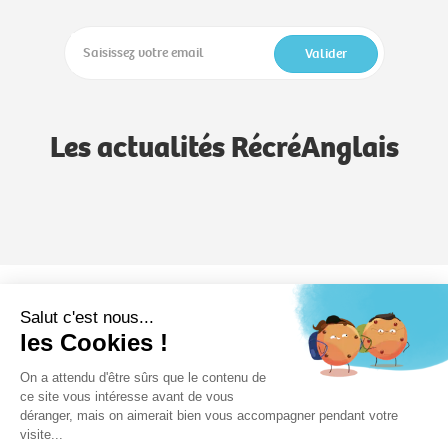
Valider
Les actualités RécréAnglais
Notre méthode
Notre savoir-faire
Formules
Salut c'est nous...
les Cookies !
RécréAnglais
On a attendu d'être sûrs que le contenu de
Devenez formateur
Formation
Nos écoles
ce site vous intéresse avant de vous
déranger, mais on aimerait bien vous accompagner pendant votre
visite...