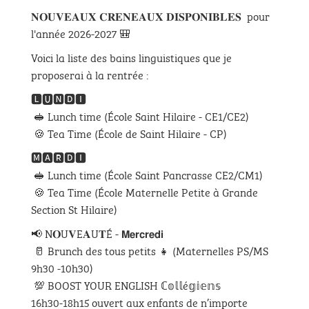
𝐍𝐎𝐔𝐕𝐄𝐀𝐔𝐗 𝐂𝐑𝐄𝐍𝐄𝐀𝐔𝐗 𝐃𝐈𝐒𝐏𝐎𝐍𝐈𝐁𝐋𝐄𝐒 pour
l'année 2026-2027 🎒
Voici la liste des bains linguistiques que je
proposerai à la rentrée :
🅻🆄🅽🅳🅸
🥪 Lunch time (École Saint Hilaire - CE1/CE2)
🍪 Tea Time (École de Saint Hilaire - CP)
🅼🅰🆁🅳🅸
🥪 Lunch time (École Saint Pancrasse CE2/CM1)
🍪 Tea Time (École Maternelle Petite à Grande
Section St Hilaire)
📢 N𝐎U𝐕E𝐀U𝐓É - 𝗠𝗲𝗿𝗰𝗿𝗲𝗱𝗶
🥛 Brunch des tous petits 👧 (Maternelles PS/MS
9h30 -10h30)
💯 BOOST YOUR ENGLISH ℂ𝕠𝕝𝕝é𝕘𝕚𝕖𝕟𝕤
16h30-18h15 ouvert aux enfants de n’importe