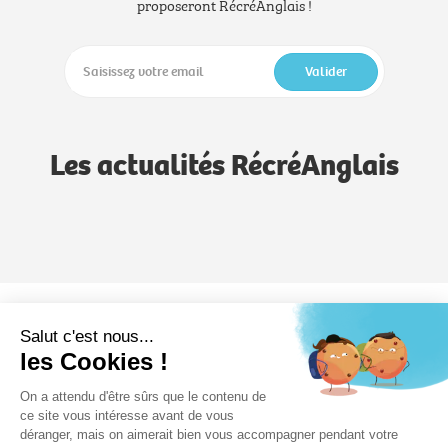
proposeront RécréAnglais !
Valider
Les actualités RécréAnglais
Notre méthode
Notre savoir-faire
Formules
Salut c'est nous...
les Cookies !
RécréAnglais
On a attendu d'être sûrs que le contenu de
Devenez formateur
Formation
Nos écoles
ce site vous intéresse avant de vous
déranger, mais on aimerait bien vous accompagner pendant votre