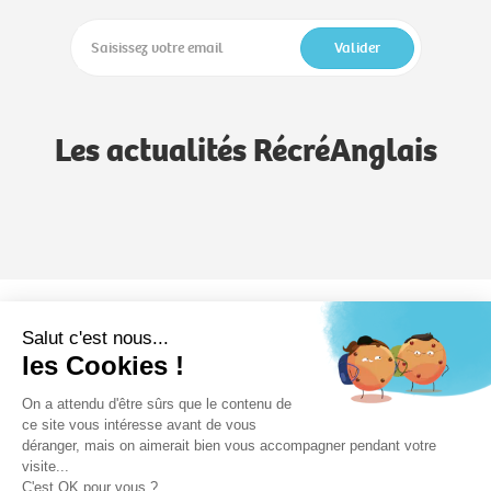
Valider
Les actualités RécréAnglais
Notre méthode
Notre savoir-faire
Formules
Salut c'est nous...
les Cookies !
RécréAnglais
On a attendu d'être sûrs que le contenu de
Devenez formateur
Formation
Nos écoles
ce site vous intéresse avant de vous
déranger, mais on aimerait bien vous accompagner pendant votre
visite...
C'est OK pour vous ?