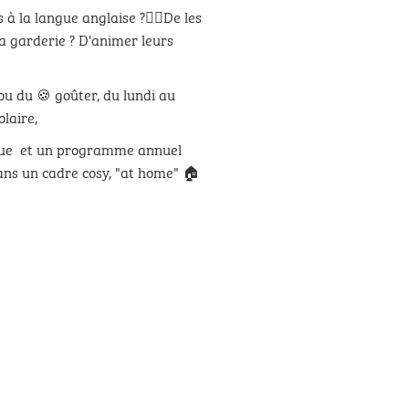
 à la langue anglaise ?💂‍♂️De les
la garderie ? D'animer leurs
ou du 🍪 goûter, du lundi au
laire,
ique et un programme annuel
ans un cadre cosy, "at home" 🏠