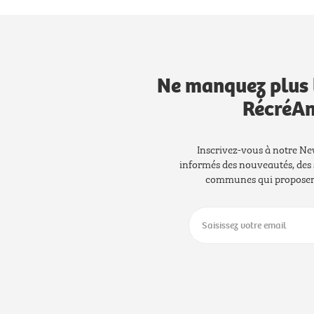
Ne manquez plus 
RécréAn
Inscrivez-vous à notre Ne
informés des nouveautés, des 
communes qui proposero
lut c'est nous...
es Cookies !
 a attendu d'être sûrs que le contenu de ce site vous intéresse
ant de vous déranger, mais on aimerait bien vous