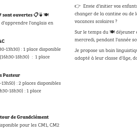
👉 Envie d'initier vos enfants
changer de la cantine ou de 
🍵🍽️
 sont ouvertes
📋
vacances scolaires ?
t d'apprendre l'anglais en
Sur le temps du 🍽️ déjeuner 
mercredi, pendant l'année sco
e IMMAC
) : 1 place disponible
Je propose un bain linguist
h30) : 1 place
adapté à leur classe d'âge, d
uis Pasteur
) : 2 places disponibles
30) : 1 place
edi :
autour de Grandclément
ponible pour les CM1, CM2