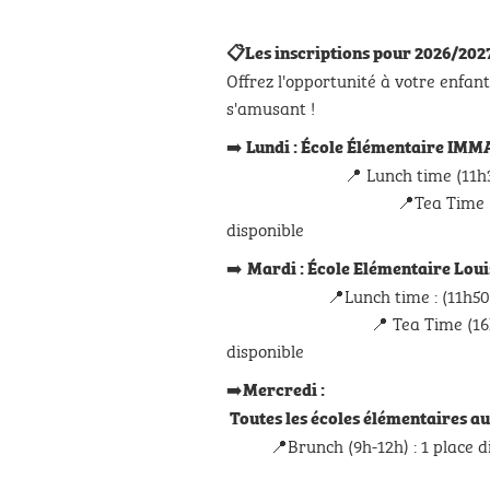
📋Les inscriptions pour
2026/2027
Offrez l'opportunité à votre enfan
s'amusant !
➡️
Lundi : École Élémentair
📍 Lunch time (11h30-13h30
📍Tea Time (16h30-18
disponible
➡️
Mardi : École Elémentaire Lo
📍Lunch time : (11h50-13h50
📍 Tea Time (16h30-18h
disponible
➡️
Mercr
Toutes les
écoles élémentaires 
📍Brunch (9h-12h) : 1 place dis