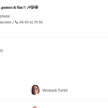
 games & fun !!
🎶🎲🤩
ptions :
s.com / 📞 06 83 41 79 30
ts
Véronick Turbé