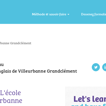
Méthode & savoir-faire
Devenez format
eurbanne Grandclément
au
Anglais de Villeurbanne Grandclément
L'école
eurbanne