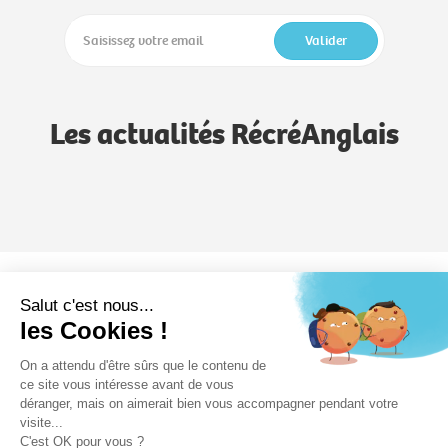
Valider
Les actualités RécréAnglais
Notre méthode
Notre savoir-faire
Formules
Salut c'est nous...
les Cookies !
RécréAnglais
On a attendu d'être sûrs que le contenu de
Devenez formateur
Formation
Nos écoles
ce site vous intéresse avant de vous
déranger, mais on aimerait bien vous accompagner pendant votre
visite...
C'est OK pour vous ?