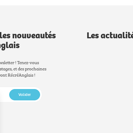
les nouveautés
Les actualit
glais
wsletter ! Tenez-vous
stages, et des prochaines
nt RécréAnglais !
Valider