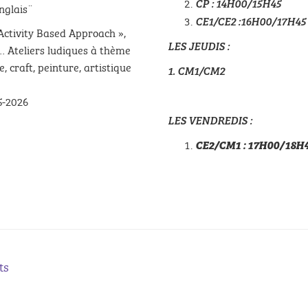
CP : 14H00/15H45
nglais¨
CE1/CE2 :16H00/17H45
Activity Based Approach »,
LES JEUDIS :
eu… Ateliers ludiques à thème
, craft, peinture, artistique
1. CM1/CM2
25-2026
LES VENDREDIS :
CE2/CM1 : 17H00/18H
ts