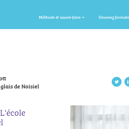
Méthode & savoir-faire
Devenez format
ott
nglais de Noisiel
L'école
l