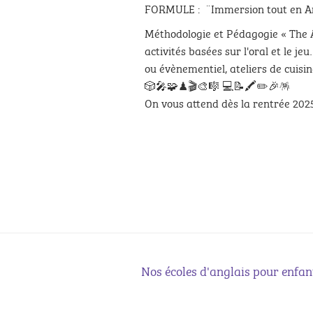
FORMULE : ¨Immersion tout en A
Méthodologie et Pédagogie « The 
activités basées sur l'oral et le j
ou évènementiel, ateliers de cuisine
🎲🎤🧩♟🎬🎨🎼 💻📝🖍✏️🎉🪅
On vous attend dès la rentrée 20
Nos écoles d'anglais pour enfan