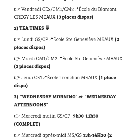
👉
Vendredi CE2/CM1/CM2📍École du Blamont
CREGY LES MEAUX
(3 places dispos)
2) TEA TIMES 🍵
👉 Lundi GS/CP📍École Ste Geneviève MEAUX
(
2
places dispos)
👉
Mardi CM1/CM2📍École Ste Geneviève MEAUX
(
3 places dispos)
👉
Jeudi CE1📍École Tronchon MEAUX
(1 place
dispo)
3) "WEDNESDAY MORNING" et "WEDNESDAY
AFTERNOONS"
👉 Mercredi matin GS/CP
9h30-11h30
(
COMPLET)
👉
Mercredi après-midi MS/GS
13h-14H30
(2