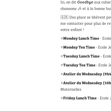
Ici, on dit
aux cahie
Goodbye
chansons 🎶 et à la bonne h
🇬🇧 Des place se libèrent po
me contacter pour plus de re
votre enfant !
⭐
- Ecol
Monday Lunch Time
⭐
- Ecole J
Monday Tea Time
⭐
- Ecol
Tuesday Lunch Time
⭐
- Ecole 
Tuesday Tea Time
⭐
Atelier du Wednesday
(9h4
⭐
Atelier du Wednesday
(10h
Maternelles
⭐
- Ecole
Friday Lunch Time