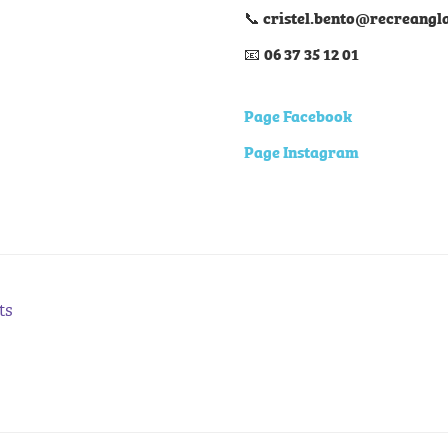
📞
cristel.bento@recreang
📧
06 37 35 12 01
Page Facebook
Page Instagram
ts