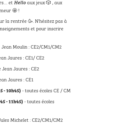
rs… et
aux jeux 🎲 , aux
Hello
umeur 🤩 !
ur la rentrée 🥳. N'hésitez pas à
nseignements et pour inscrire
e Jean Moulin : CE2/CM1/CM2
ean Jaures : CE1/ CE2
e Jean Jaures : CE2
Jean Jaures : CE1
- toutes écoles CE / CM
5 - 10h45)
- toutes écoles
45 - 11h45)
 Jules Michelet : CE2/CM1/CM2