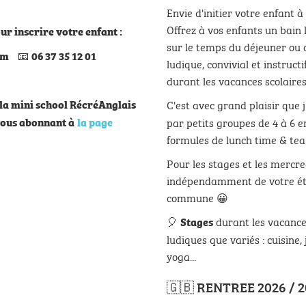
Envie d'initier votre enfant à
Offrez à vos enfants un bain
ur inscrire votre enfant :
sur le temps du déjeuner ou
📧
com
06 37 35 12 01
ludique, convivial et instruct
durant les vacances scolaires
e la mini school RécréAnglais
C'est avec grand plaisir que j
vous abonnant à
la page
par petits groupes de 4 à 6 
formules de lunch time & tea
Pour les stages et les mercred
indépendamment de votre éta
commune 😀
🎈
durant les vacances
Stages
ludiques que variés : cuisine, 
yoga...
🇬🇧 RENTREE 2026 / 2