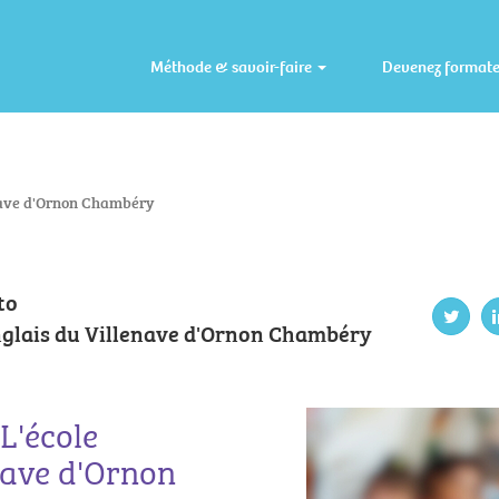
Méthode & savoir-faire
Devenez format
enave d'Ornon Chambéry
to
anglais du Villenave d'Ornon Chambéry
L'école
nave d'Ornon