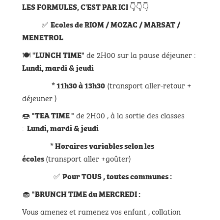
👇👇👇
LES FORMULES, C'EST PAR ICI
✅
Ecoles de RIOM / MOZAC / MARSAT /
MENETROL
🍽
de 2H00 sur la pause déjeuner :
"LUNCH TIME"
Lundi, mardi & jeudi
(transport aller-retour +
* 11h30 à 13h30
déjeuner )
🍩
de 2H00 , à la sortie des classes
"TEA TIME "
:
Lundi, mardi & jeudi
* Horaires variables selon les
(transport aller +goûter)
écoles
✅
Pour TOUS , toutes communes :
🧁
"BRUNCH TIME du MERCREDI :
Vous amenez et ramenez vos enfant , collation