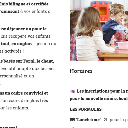
,
is bilingue et certifiée
à vos enfants à
 s'amusant
ause déjeuner ou pour le
lais récupère vos enfants
: gestion du
 tout, en anglais
s activités !
 basés sur l'oral, le chant,
évolutif adapté aux besoins
Horaires
ersonnalisé et un
.
Les inscriptions pour la 
s un cadre convivial et
pour la nouvelle mini scho
d'un cours d'anglais très
ur les enfants.
:
LES FORMULES
2h pour la p
🍽
"Lunch time"
trement !