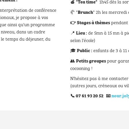
1h45 dès la sor
🍎
"Tea time"
interprétation de conférence
🥐 "
" 2h les mercredi
Brunch
onaux, je propose à vos
pendant l
👉
Stages à thèmes
tique ainsi qu'un programme
r niveau, dans un cadre
📍
de 5mn à 15 mn à pie
Lieu :
r le temps du déjeuner, du
selon l'école)
🎓
enfants de 3 à 11 
Public :
👥
pour garant
Petits groupes
cocooning !
N'hésitez pas à me contacte
(autres jours, créneaux ou vil
📞
07 61 93 20 52
📧
nour.jo