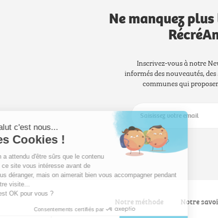
Ne manquez plus 
RécréAn
Inscrivez-vous à notre Ne
informés des nouveautés, des 
communes qui proposero
Salut c'est nous...
les Cookies !
On a attendu d'être sûrs que le contenu
de ce site vous intéresse avant de
vous déranger, mais on aimerait bien vous accompagner pendant
votre visite...
C'est OK pour vous ?
Notre méthode
Notre savoi
Consentements certifiés par