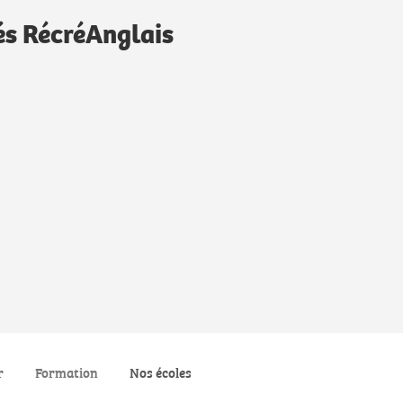
és RécréAnglais
r
Formation
Nos écoles