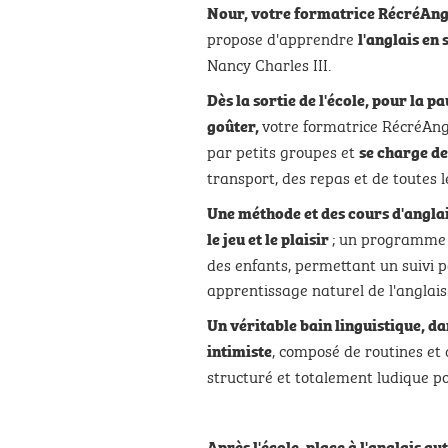
Nour, votre formatrice RécréAngla
propose d'apprendre
l'anglais en
Nancy Charles III.
Dès la sortie de l'école, pour la p
votre formatrice RécréAng
goûter,
par petits groupes et
se charge de
transport, des repas et de toutes le
Une méthode et des cours d'anglais
; un programme 
le jeu et le plaisir
des enfants, permettant un suivi p
apprentissage naturel de l'anglais
Un véritable bain linguistique,
dan
, composé de routines et 
intimiste
structuré et totalement ludique po
Après l'école, place à l'anglais au