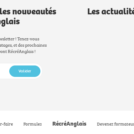
les nouveautés
Les actualit
glais
wsletter ! Tenez-vous
stages, et des prochaines
nt RécréAnglais !
Valider
RécréAnglais
r-faire
Formules
Devenez formateu