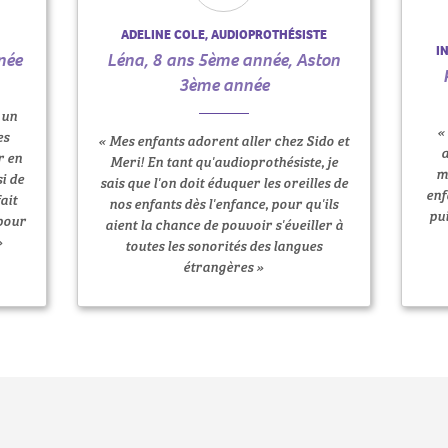
ADELINE COLE, AUDIOPROTHÉSISTE
I
née
Léna, 8 ans 5ème année, Aston
3ème année
 un
«
es
« Mes enfants adorent aller chez Sido et
a
r en
Meri! En tant qu'audioprothésiste, je
m
si de
sais que l'on doit éduquer les oreilles de
enf
ait
nos enfants dès l'enfance, pour qu'ils
pui
 pour
aient la chance de pouvoir s'éveiller à
»
toutes les sonorités des langues
étrangères »