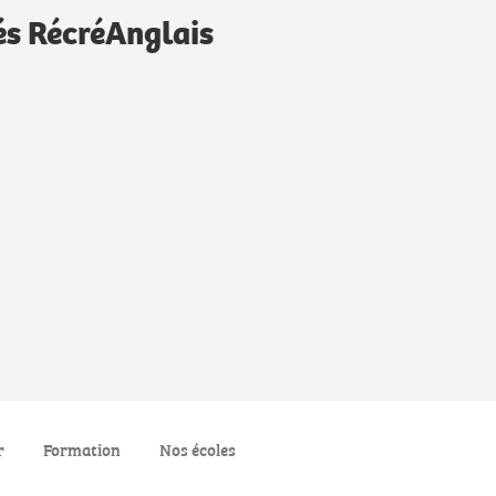
és RécréAnglais
r
Formation
Nos écoles