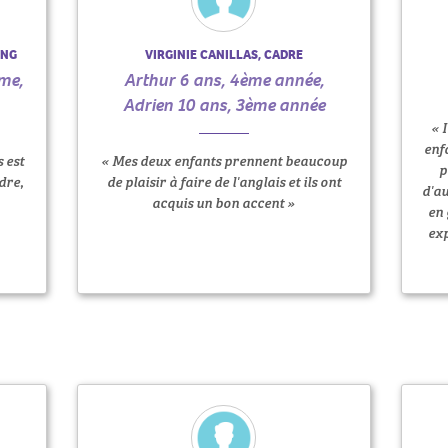
ING
VIRGINIE CANILLAS, CADRE
me,
Arthur 6 ans, 4ème année,
Adrien 10 ans, 3ème année
« 
enf
 est
« Mes deux enfants prennent beaucoup
p
dre,
de plaisir à faire de l'anglais et ils ont
d'au
acquis un bon accent »
en 
exp