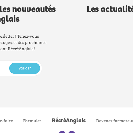
les nouveautés
Les actualit
glais
wsletter ! Tenez-vous
stages, et des prochaines
nt RécréAnglais !
Valider
RécréAnglais
r-faire
Formules
Devenez formateu